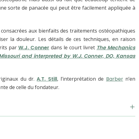
une sorte de panacée qui peut être facilement appliquée à
 consacrées aux bienfaits des traitements ostéopathiques
ser la douleur. Les détails de ces techniques, en raison
rits par
W.J. Conner
dans le court livret
The Mechanics
, Missouri and interpreted by W.J. Conner, DO, Kansas
riginaux du dr.
A.T. Still
, l’interprétation de
Barber
n’en
nte de celle du fondateur.