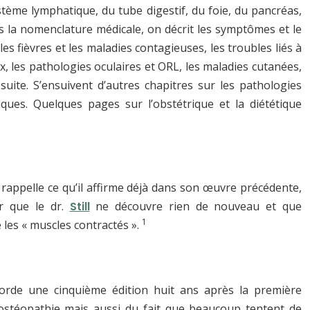
tème lymphatique, du tube digestif, du foie, du pancréas,
ns la nomenclature médicale, on décrit les symptômes et le
s fièvres et les maladies contagieuses, les troubles liés à
x, les pathologies oculaires et ORL, les maladies cutanées,
suite. S’ensuivent d’autres chapitres sur les pathologies
iques. Quelques pages sur l’obstétrique et la diététique
rappelle ce qu’il affirme déjà dans son œuvre précédente,
ir que le dr.
Still
ne découvre rien de nouveau et que
1
 les « muscles contractés ».
 accorde une cinquième édition huit ans après la première
’ostéopathie mais aussi du fait que beaucoup tentent de