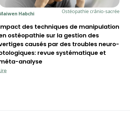
Ostéopathie crânio-sacrée
Maiwen Habchi
M
Impact des techniques de manipulation
É
en ostéopathie sur la gestion des
m
vertiges causés par des troubles neuro-
a
otologiques: revue systématique et
L
méta-analyse
Lire