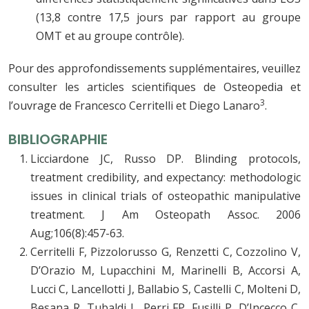
(13,8 contre 17,5 jours par rapport au groupe
OMT et au groupe contrôle).
Pour des approfondissements supplémentaires, veuillez
consulter les articles scientifiques de Osteopedia et
3
l’ouvrage de Francesco Cerritelli et Diego Lanaro
.
BIBLIOGRAPHIE
Licciardone JC, Russo DP. Blinding protocols,
treatment credibility, and expectancy: methodologic
issues in clinical trials of osteopathic manipulative
treatment. J Am Osteopath Assoc. 2006
Aug;106(8):457-63.
Cerritelli F, Pizzolorusso G, Renzetti C, Cozzolino V,
D’Orazio M, Lupacchini M, Marinelli B, Accorsi A,
Lucci C, Lancellotti J, Ballabio S, Castelli C, Molteni D,
Besana R, Tubaldi L, Perri FP, Fusilli P, D’Incecco C,