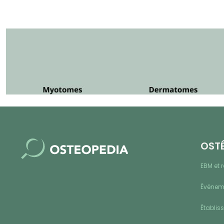
OST
EBM et 
Événeme
Établis