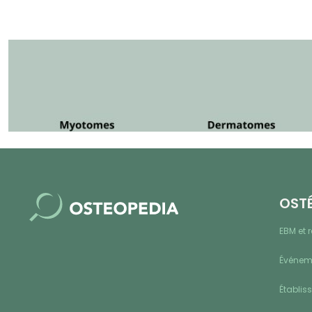
OST
EBM et 
Événeme
Établis