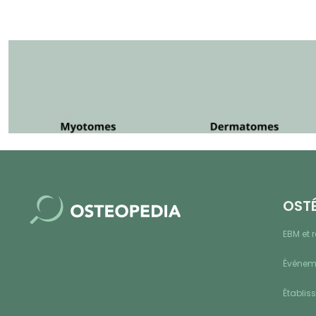
OST
EBM et 
Événeme
Établis