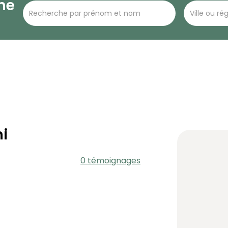
he
i
0 témoignages