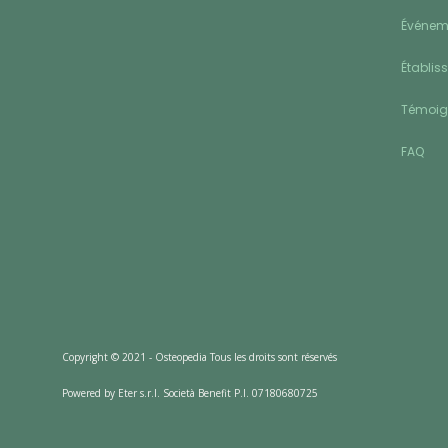
Événeme
Établis
Témoi
FAQ
Copyright © 2021 - Osteopedia Tous les droits sont réservés
Powered by Eter s.r.l. Società Benefit P.I. 07180680725