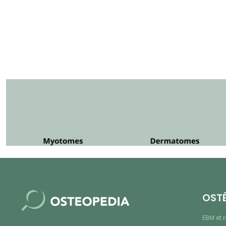
OST
EBM et 