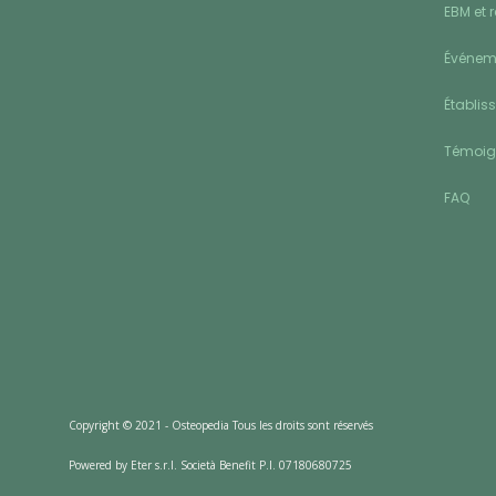
EBM et 
Événeme
Établis
Témoi
FAQ
Copyright © 2021 - Osteopedia Tous les droits sont réservés
Powered by Eter s.r.l. Società Benefit P.I. 07180680725