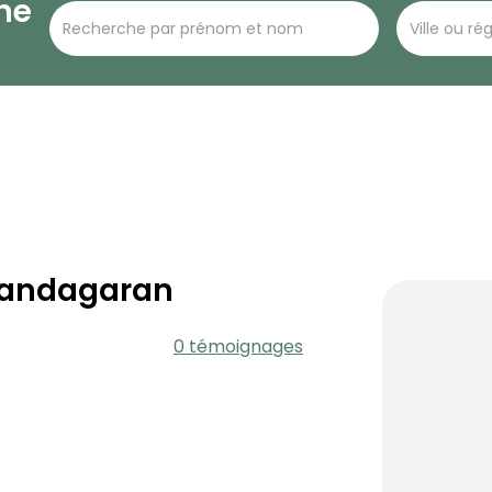
he
Mandagaran
0 témoignages