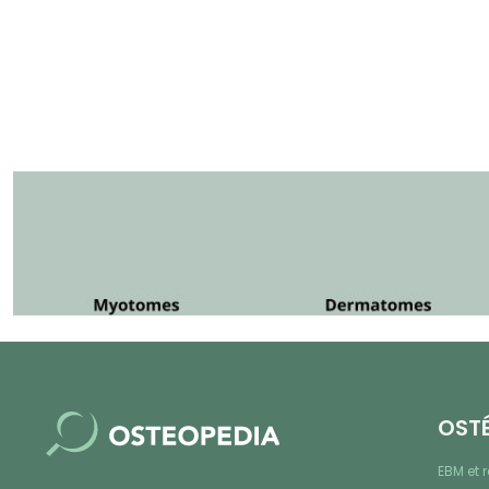
OST
EBM et 