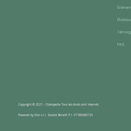
Événeme
Établis
Témoi
FAQ
Copyright © 2021 - Osteopedia Tous les droits sont réservés
Powered by Eter s.r.l. Società Benefit P.I. 07180680725