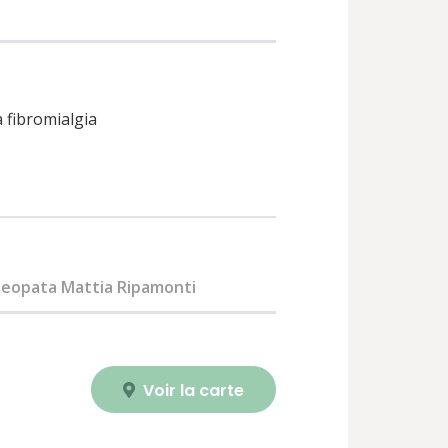
a fibromialgia
eopata Mattia Ripamonti
Voir la carte