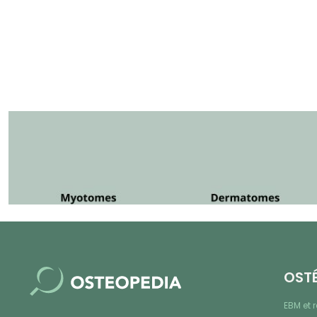
OST
EBM et 