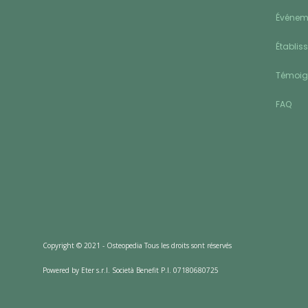
Événeme
Établis
Témoi
FAQ
Copyright © 2021 - Osteopedia Tous les droits sont réservés
Powered by Eter s.r.l. Società Benefit P.I. 07180680725