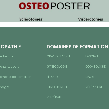
ÉOPATHIE
DOMAINES DE FORMATION
recherche
CRÂNIO-SACRÉE
FASCIALE
nts et cours
GYNÉCOLOGIE
ODONTOLOGIE
sements de formation
PÉDIATRIE
SPORT
gnages
STRUCTURELLE
VÉTÉRINAIRE
VISCÉRALE