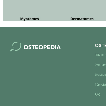
OST
EBM et 
Événeme
Établis
Témoi
FAQ