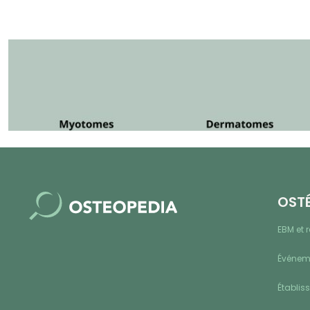
OST
EBM et 
Événeme
Établis