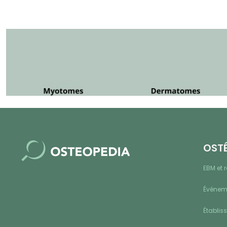
OST
EBM et 
Événeme
Établis