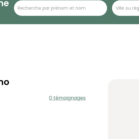
he
no
0 témoignages