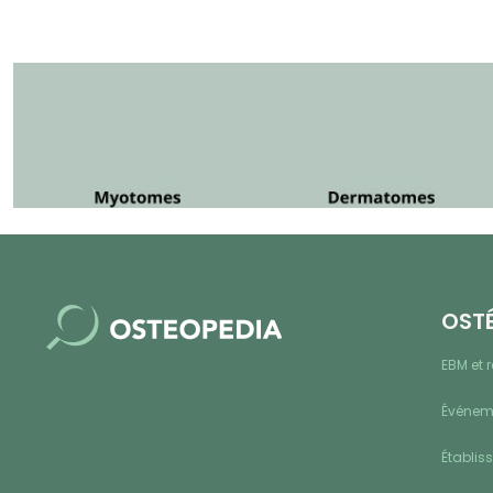
OST
EBM et 
Événeme
Établis