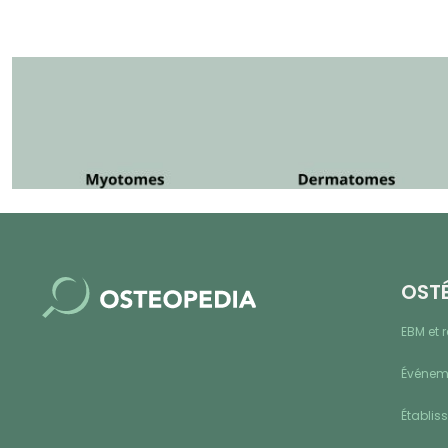
OST
EBM et 
Événeme
Établis