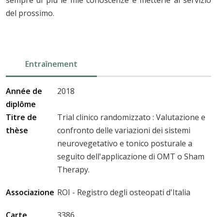
sempre di più le mie conoscenze e metterle al servizio
del prossimo.
Entraînement
Année de
2018
diplôme
Titre de
Trial clinico randomizzato : Valutazione e
thèse
confronto delle variazioni dei sistemi
neurovegetativo e tonico posturale a
seguito dell'applicazione di OMT o Sham
Therapy.
Associazione
ROI - Registro degli osteopati d'Italia
Carte
3386