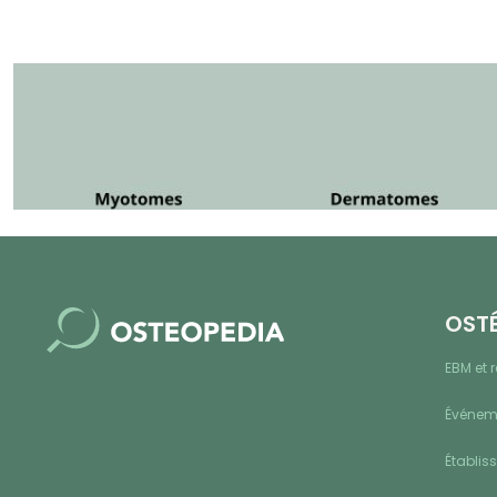
OST
EBM et 
Événeme
Établis