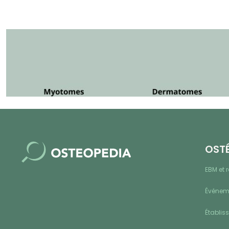
OST
EBM et 
Événeme
Établis