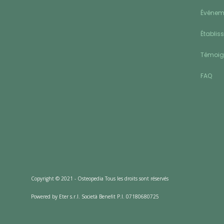
Événeme
Établis
Témoi
FAQ
Copyright © 2021 - Osteopedia Tous les droits sont réservés
Powered by Eter s.r.l. Società Benefit P.I. 07180680725