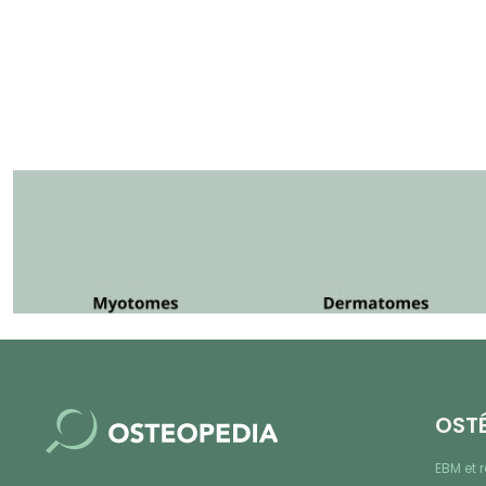
OST
EBM et 