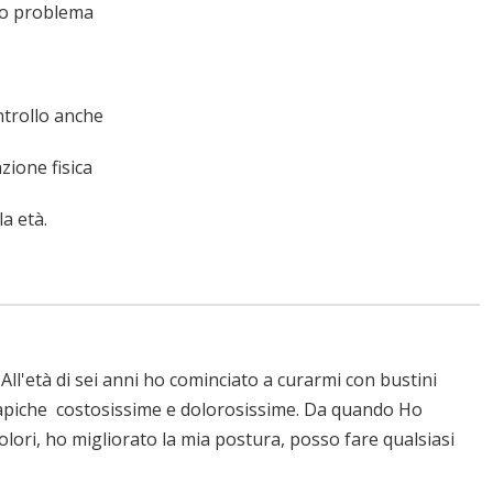
io problema
ontrollo anche
zione fisica
a età.
 All'età di sei anni ho cominciato a curarmi con bustini
terapiche costosissime e dolorosissime. Da quando Ho
lori, ho migliorato la mia postura, posso fare qualsiasi