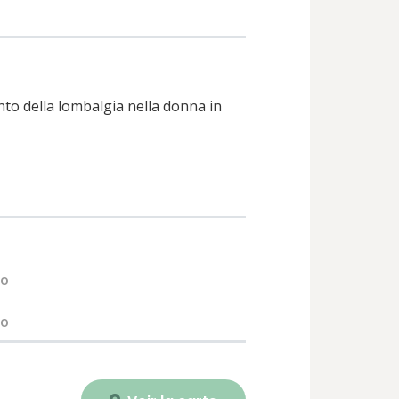
to della lombalgia nella donna in
no
no