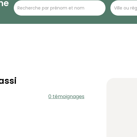
he
assi
0 témoignages