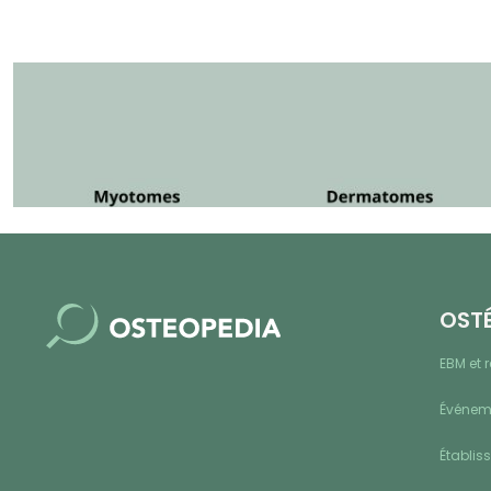
OST
EBM et 
Événeme
Établis