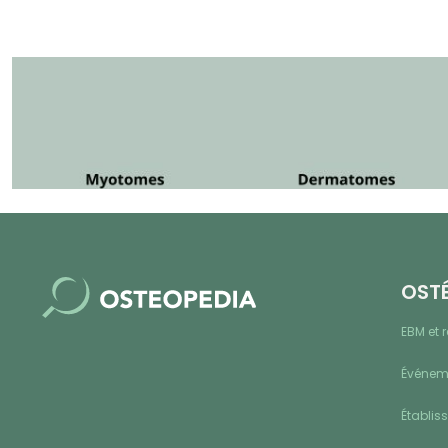
OST
EBM et 
Événeme
Établis