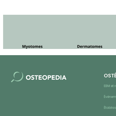
OST
EBM et 
Événeme
Établis