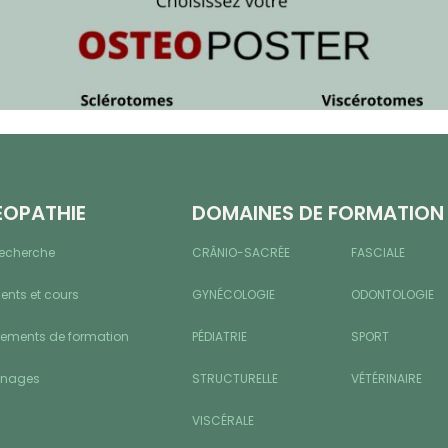
ÉOPATHIE
DOMAINES DE FORMATION
recherche
CRÂNIO-SACRÉE
FASCIALE
nts et cours
GYNÉCOLOGIE
ODONTOLOGIE
sements de formation
PÉDIATRIE
SPORT
gnages
STRUCTURELLE
VÉTÉRINAIRE
VISCÉRALE