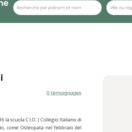
he
i
0 témoignages
la scuola C.I.O. ( Collegio Italiano di
io, come Osteopata nel febbraio del