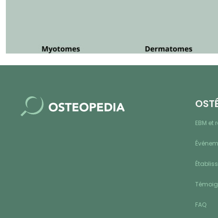
OST
EBM et 
Événeme
Établis
Témoi
FAQ