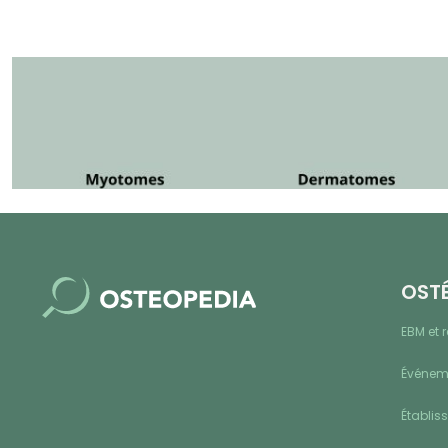
OST
EBM et 
Événeme
Établis