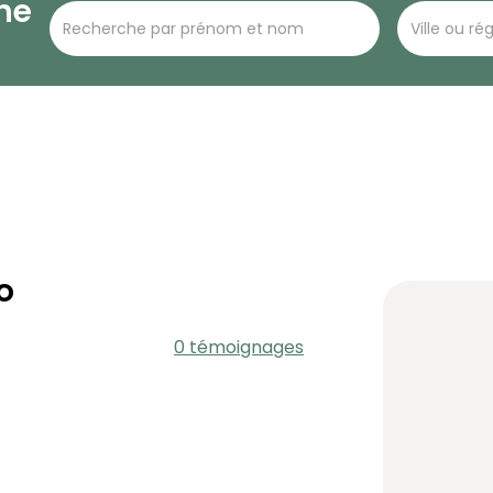
he
o
0 témoignages