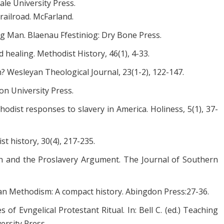
ale University Press.
railroad. McFarland.
ving Man. Blaenau Ffestiniog: Dry Bone Press.
d healing. Methodist History, 46(1), 4-33.
n? Wesleyan Theological Journal, 23(1-2), 122-147.
on University Press.
odist responses to slavery in America. Holiness, 5(1), 37-
st history, 30(4), 217-235.
ch and the Proslavery Argument. The Journal of Southern
erican Methodism: A compact history. Abingdon Press:27-36.
f Evngelical Protestant Ritual. In: Bell C. (ed.) Teaching
ersity Press.