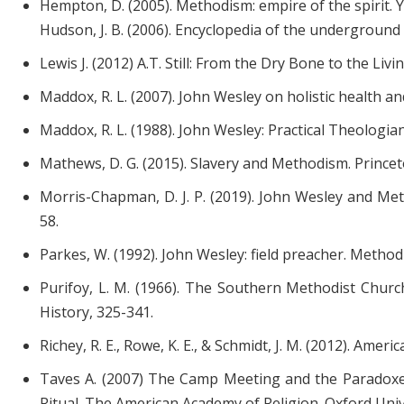
Hempton, D. (2005). Methodism: empire of the spirit. Y
Hudson, J. B. (2006). Encyclopedia of the underground 
Lewis J. (2012) A.T. Still: From the Dry Bone to the Li
Maddox, R. L. (2007). John Wesley on holistic health an
Maddox, R. L. (1988). John Wesley: Practical Theologia
Mathews, D. G. (2015). Slavery and Methodism. Princet
Morris-Chapman, D. J. P. (2019). John Wesley and Meth
58.
Parkes, W. (1992). John Wesley: field preacher. Methodi
Purifoy, L. M. (1966). The Southern Methodist Chur
History, 325-341.
Richey, R. E., Rowe, K. E., & Schmidt, J. M. (2012). Am
Taves A. (2007) The Camp Meeting and the Paradoxes o
Ritual. The American Academy of Religion. Oxford Univ