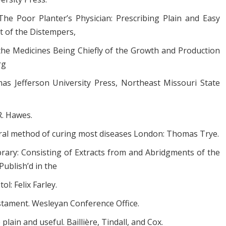
The Poor Planter’s Physician: Prescribing Plain and Easy
t of the Distempers,
, the Medicines Being Chiefly of the Growth and Production
rg
mas Jefferson University Press, Northeast Missouri State
R. Hawes.
atural method of curing most diseases London: Thomas Trye.
 Library: Consisting of Extracts from and Abridgments of the
Publish’d in the
l: Felix Farley.
stament. Wesleyan Conference Office.
plain and useful. Baillière, Tindall, and Cox.