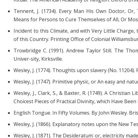
Tennent, J. (1734). Every Man His Own Doctor, Or, 
Means for Persons to Cure Themselves of All, Or Mos
Incident to this Climate, and with Very Little Charge
of this Country. Printing Office of Colonial Williamsbu
Trowbridge C. (1991). Andrew Taylor Still. The Tho
Univer-sity, Kirksville.
Wesley, J. (1774). Thoughts upon slavery (No. 11204). 
Wesley, J. (1747). Primitive physic, or An easy and n
Wesley, J., Clark, S., & Baxter, R. (1749). A Christian
Choicest Pieces of Practical Divinity, which Have Been 
English Tongue. In Fifty Volumes. By John Wesley. Bristo
Wesley, J. (1866). Explanatory notes upon the New Te
Wesley, J. (1871). The Desideratum: or, electricity made 