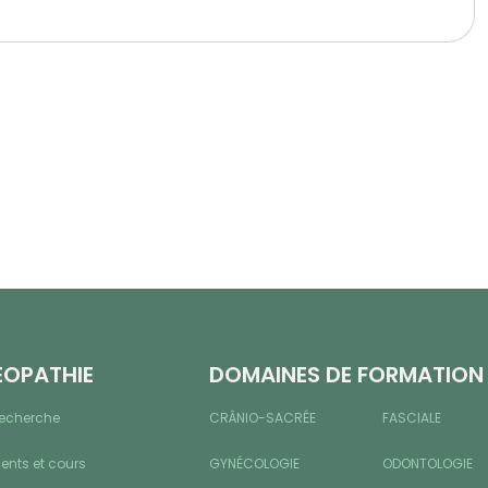
ÉOPATHIE
DOMAINES DE FORMATION
recherche
CRÂNIO-SACRÉE
FASCIALE
nts et cours
GYNÉCOLOGIE
ODONTOLOGIE