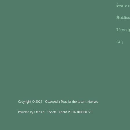
Événeme
Établis
Témoi
FAQ
Copyright © 2021 - Osteopedia Tous les droits sont réservés
Powered by Eter s.r.l. Società Benefit P.I. 07180680725