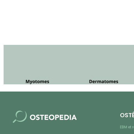
OST
EBM et 